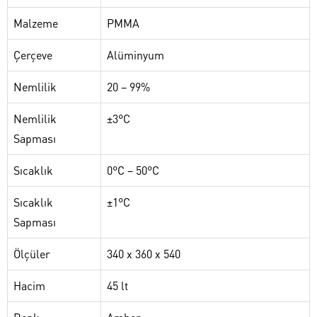
Malzeme
PMMA
Çerçeve
Alüminyum
Nemlilik
20 – 99%
Nemlilik
±3°C
Sapması
Sıcaklık
0°C – 50°C
Sıcaklık
±1°C
Sapması
Ölçüler
340 x 360 x 540
Hacim
45 lt