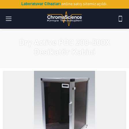
Laboratuvar Cihazları
online satış sitemiz açıldı.
Dry Active PDC 203-500X
Desikatör Kabini