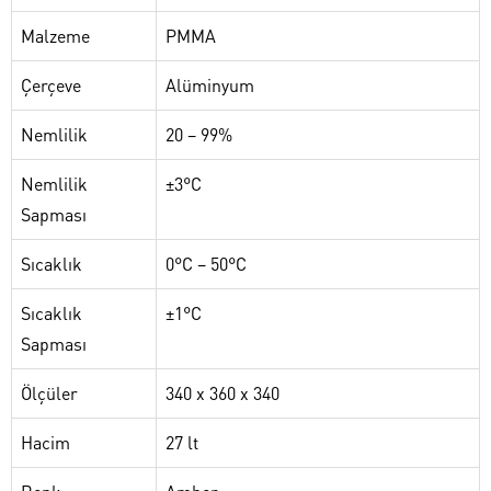
Malzeme
PMMA
Çerçeve
Alüminyum
Nemlilik
20 – 99%
Nemlilik
±3°C
Sapması
Sıcaklık
0°C – 50°C
Sıcaklık
±1°C
Sapması
Ölçüler
340 x 360 x 340
Hacim
27 lt