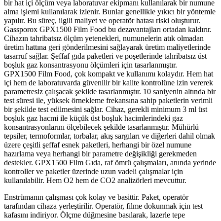
bir hat içi ölçüm veya laboratuvar ekipmanı kullanılarak bir numune
alma işlemi kullanılarak izlenir. Bunlar genellikle yıkıcı bir yöntemle
yapılır. Bu süreç, ilgili maliyet ve operatör hatası riski oluşturur.
Gassporox GPX1500 Film Food bu dezavantajları ortadan kaldırır.
Cihazın tahribatsız ölçüm yetenekleri, numunelerin atık olmadan
üretim hattına geri gönderilmesini sağlayarak üretim maliyetlerinde
tasarruf sağlar. Şeffaf gıda paketleri ve poşetlerinde tahribatsız üst
boşluk gaz konsantrasyonu ölçümleri için tasarlanmıştır.
GPX1500 Film Food, çok kompakt ve kullanımı kolaydır. Hem hat
içi hem de laboratuvarda güvenilir bir kalite kontrolüne izin vererek
parametresiz çalışacak şekilde tasarlanmıştır. 10 saniyenin altında bir
test süresi ile, yüksek örnekleme frekansına sahip paketlerin verimli
bir şekilde test edilmesini sağlar. Cihaz, gerekli minimum 3 ml üst
boşluk gaz hacmi ile küçük üst boşluk hacimlerindeki gaz
konsantrasyonlarını ölçebilecek şekilde tasarlanmıştır. Mühürlü
tepsiler, termoformlar, torbalar, akış sargıları ve diğerleri dahil olmak
üzere çeşitli şeffaf esnek paketleri, herhangi bir özel numune
hazırlama veya herhangi bir parametre değişikliği gerekmeden
destekler. GPX1500 Film Gıda, raf ömrü çalışmaları, anında yerinde
kontroller ve paketler üzerinde uzun vadeli çalışmalar için
kullanılabilir. Hem O2 hem de CO2 analizörleri mevcuttur.
Enstrümanın çalışması çok kolay ve basittir. Paket, operatör
tarafından cihaza yerleştirilir. Operatör, filme dokunmak için test
kafasını indiriyor. Ölçme düğmesine basılarak, lazerle tepe