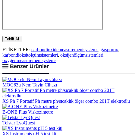
ETİKETLER:
carbondioxidemeasurementsystems
,
gasporox
,
karbondioksitölçümsistemleri
,
oksijenölçümsistemleri
,
oxygenmeasurementsystems
Benzer Ürünler
MOC63u Nem Tayin Cihazı
XS Ph 7 Portatif Ph metre ph/sıcaklık ölçer combo 201T elektrodlu
B-ONE Plus Viskozimetre
Telstar LyoQuest
XS Instruments pH 5 test kiti