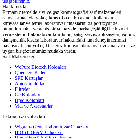
ulaşabilirsiniz.
Hakkımızda
Firmamız temelde sıvı ve gaz kromatografisi sarf malzemeleri
satmak amacıyla yola çıkmış olsa da bu alanda kullanılan
kimyasallar ve temel laboratuvar cihazlarını da portföyünde
bulundurmakta ve geniş bir yelpazede marka çeşitliliği ile hizmet
vermektedir. Laboratuvar kurulumu, satış, servis, aplikasyon, eğitim,
danışmanlık kısaca laboratuvar hakkındaki tüm deneyimlerimizi
paylaşmak için yola çıktık. Söz konusu laboratuvar ve analiz ise size
uygun bir çözümümüz mutlaka vardır.
Sarf Malzemeleri
WePure Biotech Kolonları
Quechers Kitler
SPE Kartuşlar
Autosamplerlar
Filtreler
Gc Kolonları
Hplc Kolonları
Vial ve Aksesuarlar
Laboratuvar Cihazları
Wiggens Genel Laboratuvar Cihazları
BIOSTREAM Cihazları
HyperPureX Saf Su Cihazları