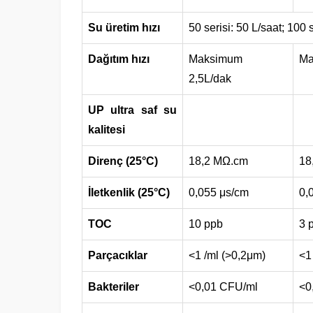
Su üretim hızı
50 serisi: 50 L/saat; 100 
Dağıtım hızı
Maksimum
Ma
2,5L/dak
UP ultra saf su
kalitesi
Direnç (25°C)
18,2 MΩ.cm
18
İletkenlik (25°C)
0,055 μs/cm
0,
TOC
10 ppb
3 
Parçacıklar
<1 /ml (>0,2μm)
<1
Bakteriler
<0,01 CFU/ml
<0