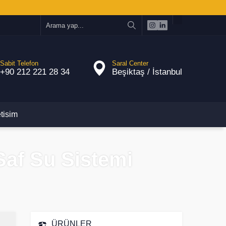
Sabit Telefon
Saral Center
+90 212 221 28 34
Beşiktaş / İstanbul
etisim
Saf Su Sistemi
ÜRÜNLER