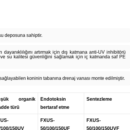
 su deposuna sahiptir.
dayanıklılığını artırmak için dış katmana anti-UV inhibitörü
ve su kalitesi güvenliğini sağlamak için iç katmanda saf PE
 sağlayabilen koninin tabanına drenaj vanası monte edilmiştir.
üşük organik
Endotoksin
Sentezleme
dde türü
bertaraf etme
US-
FXUS-
FXUS-
/100/150UV
50/100/150UF
50/100/150UVF