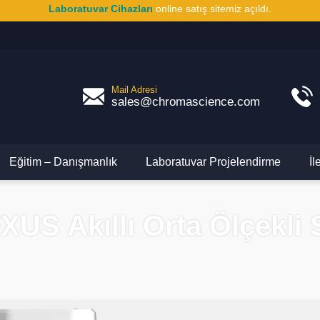
Laboratuvar Cihazları
online satış sitemiz açıldı.
Mail Adresi
sales@chromascience.com
Eğitim – Danışmanlık
Laboratuvar Projelendirme
İl
US Akıllı Orta Ölçekli 