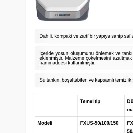
Dahili, kompakt ve zarif bir yapıya sahip saf
İçeride yosun oluşumunu önlemek ve tankın 
eklenmiştir. Malzeme çökelmesini azaltmak 
hammaddesi kullanılmıştır.
Su tankını boşaltabilen ve kapsamlı temizlik
Temel tip
D
ma
Modeli
FXUS-50/100/150
FX
50