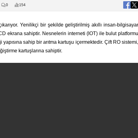
0
154
karıyor. Yenilikçi bir şekilde geliştirilmiş akıllı insan-bilgisaya
LCD ekrana sahiptir. Nesnelerin interneti (IOT) ile bulut platform
ji yapısına sahip bir arıtma kartuşu içermektedir. Çift RO sistemi
ştirme kartuşlarına sahiptir.