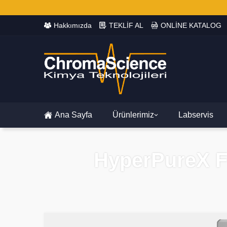
Hakkımızda
TEKLİF AL
ONLİNE KATALOG
Ana Sayfa
Ürünlerimiz
Labservis
HyperPureX FX