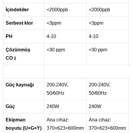
İçindekiler
<2000ppb
<2000ppb
Serbest klor
<3ppm
<3ppm
PH
4-10
4-10
Çözünmüş
<30 ppm
<30 ppm
CO
2
Güç kaynağı
200-240V,
200-240V,
50/60Hz
50/60Hz
Güç
240W
240W
Ekipman
Ana cihaz:
Ana cihaz:
boyutu (U×G×Y)
370×623×600mm
370×623×600mm