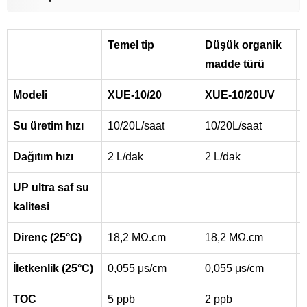
Temel tip
Düşük organik
madde türü
Modeli
XUE-10/20
XUE-10/20UV
Su üretim hızı
10/20L/saat
10/20L/saat
Dağıtım hızı
2 L/dak
2 L/dak
UP ultra saf su
kalitesi
Direnç (25°C)
18,2 MΩ.cm
18,2 MΩ.cm
İletkenlik (25°C)
0,055 μs/cm
0,055 μs/cm
TOC
5 ppb
2 ppb