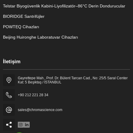
Telstar Biyogüvenlik Kabini-Liyofilizatör–86°C Derin Dondurucular
BIORIDGE Santrifüjler
POWTEQ Cihazları
Beijing Huironghe Laboratuvar Cihazları
Genel Laboratuvar Cihazları
İletişim
Grubu
Gayrettepe Mah., Prof. Dr. Bülent Tarcan Cad., No: 25/5 Saral Center
Kat: 5 Beşiktaş / İSTANBUL
+90 212 221 28 34
sales@chromascience.com
Cevap Yaz