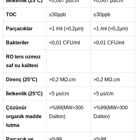
İletkenlik (25°C)
<0,067 μs/cm
<0,067 μs/cm
TOC
≤30ppb
≤30ppb
Parçacıklar
<1 /ml (>0,2μm)
<1 /ml (>0,2μm)
Bakteriler
<0,01 CFU/ml
<0,01 CFU/ml
RO ters ozmoz
saf su kalitesi
Direnç (25°C)
>0,2 MΩ.cm
>0,2 MΩ.cm
İletkenlik (25°C)
<5 μs/cm
<5 μs/cm
Çözünür
>%99(MW>300
>%99(MW>300
organik madde
Dalton)
Dalton)
tutma
Parçacık ve
>%99
>%99