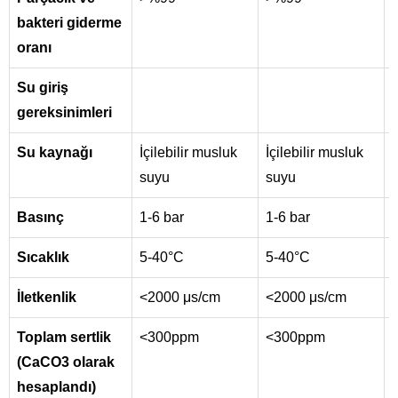
bakteri giderme
oranı
Su giriş
gereksinimleri
Su kaynağı
İçilebilir musluk
İçilebilir musluk
İ
suyu
suyu
Basınç
1-6 bar
1-6 bar
Sıcaklık
5-40°C
5-40°C
İletkenlik
<2000 μs/cm
<2000 μs/cm
Toplam sertlik
<300ppm
<300ppm
(CaCO3 olarak
hesaplandı)