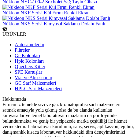
Nükleon NYC-100-2 Soxholet Yağ Tayin Cihazı
Nükleon NKF Serisi Kül Fırını Renkli Ekran
Nükleon NKS Serisi Kimyasal Saklama Dolabı Fanlı
ÜRÜNLER
Autosamplerlar
Filtreler
Gc Kolonları
Hplc Kolonları
Quechers Kitler
SPE Kartuşlar
Vial ve Aksesuarlar
GC Sarf Malzemeleri
HPLC Sarf Malzemeleri
Hakkımızda
Firmamız temelde sıvı ve gaz kromatografisi sarf malzemeleri
satmak amacıyla yola çıkmış olsa da bu alanda kullanılan
kimyasallar ve temel laboratuvar cihazlarını da portföyünde
bulundurmakta ve geniş bir yelpazede marka çeşitliliği ile hizmet
vermektedir. Laboratuvar kurulumu, satış, servis, aplikasyon, eğitim,
danışmanlık kısaca laboratuvar hakkındaki tüm deneyimlerimizi