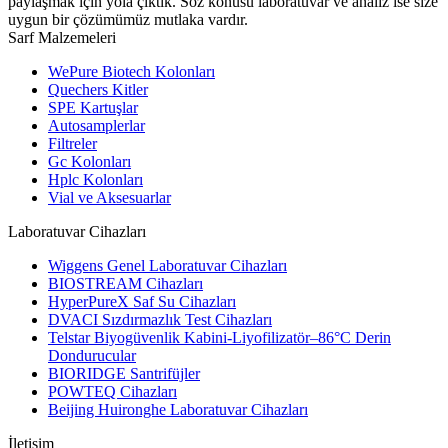
paylaşmak için yola çıktık. Söz konusu laboratuvar ve analiz ise size
uygun bir çözümümüz mutlaka vardır.
Sarf Malzemeleri
WePure Biotech Kolonları
Quechers Kitler
SPE Kartuşlar
Autosamplerlar
Filtreler
Gc Kolonları
Hplc Kolonları
Vial ve Aksesuarlar
Laboratuvar Cihazları
Wiggens Genel Laboratuvar Cihazları
BIOSTREAM Cihazları
HyperPureX Saf Su Cihazları
DVACI Sızdırmazlık Test Cihazları
Telstar Biyogüvenlik Kabini-Liyofilizatör–86°C Derin
Dondurucular
BIORIDGE Santrifüjler
POWTEQ Cihazları
Beijing Huironghe Laboratuvar Cihazları
İletişim