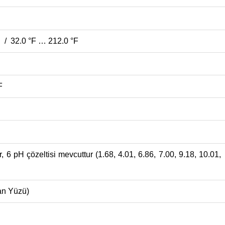
 / 32.0 °F … 212.0 °F
F
, 6 pH çözeltisi mevcuttur (1.68, 4.01, 6.86, 7.00, 9.18, 10.01,
san Yüzü)