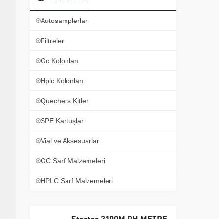
Autosamplerlar
Filtreler
Gc Kolonları
Hplc Kolonları
Quechers Kitler
SPE Kartuşlar
Vial ve Aksesuarlar
GC Sarf Malzemeleri
HPLC Sarf Malzemeleri
Starter 3100M PH METRE