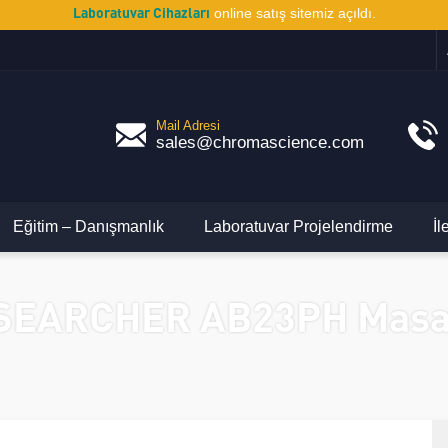
Laboratuvar Cihazları
online satış sitemiz açıldı.
Mail Adresi
sales@chromascience.com
Eğitim – Danışmanlık
Laboratuvar Projelendirme
İl
EARCHER AB23PH Masa T