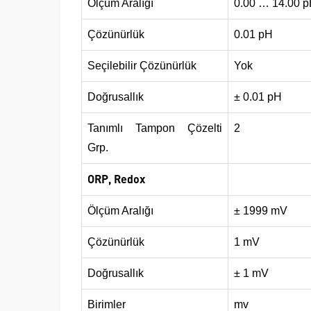
Ölçüm Aralığı
0.00 … 14.00 
Çözünürlük
0.01 pH
Seçilebilir Çözünürlük
Yok
Doğrusallık
± 0.01 pH
Tanımlı Tampon Çözelti
2
Grp.
ORP, Redox
Ölçüm Aralığı
± 1999 mV
Çözünürlük
1 mV
Doğrusallık
± 1 mV
Birimler
mv