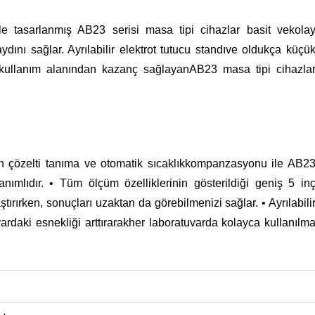
le tasarlanmış AB23 serisi masa tipi cihazlar basit vekola
aydını sağlar. Ayrılabilir elektrot tutucu standıve oldukça küçü
ve kullanım alanından kazanç sağlayanAB23 masa tipi cihazla
on çözelti tanıma ve otomatik sıcaklıkkompanzasyonu ile AB2
anımlıdır. • Tüm ölçüm özelliklerinin gösterildiği geniş 5 in
rırken, sonuçları uzaktan da görebilmenizi sağlar. • Ayrılabili
vardaki esnekliği arttırarakher laboratuvarda kolayca kullanılm