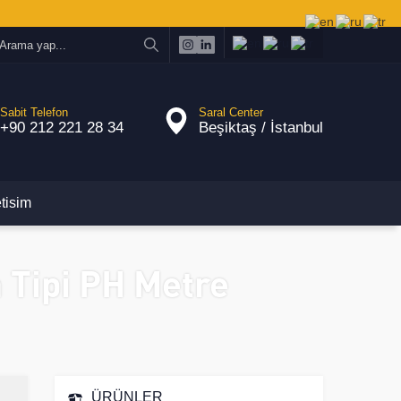
Sabit Telefon
Saral Center
+90 212 221 28 34
Beşiktaş / İstanbul
etisim
ipi PH Metre
ÜRÜNLER