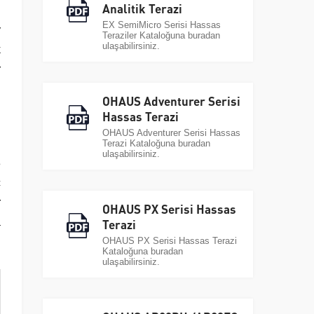
Analitik Terazi
EX SemiMicro Serisi Hassas
y
Teraziler Kataloğuna buradan
ulaşabilirsiniz.
k
r
OHAUS Adventurer Serisi
Hassas Terazi
OHAUS Adventurer Serisi Hassas
Terazi Kataloğuna buradan
ulaşabilirsiniz.
3
ç
r
OHAUS PX Serisi Hassas
a
Terazi
OHAUS PX Serisi Hassas Terazi
Kataloğuna buradan
ulaşabilirsiniz.