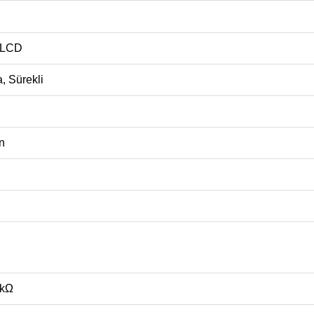
ı LCD
, Sürekli
n
 kΩ