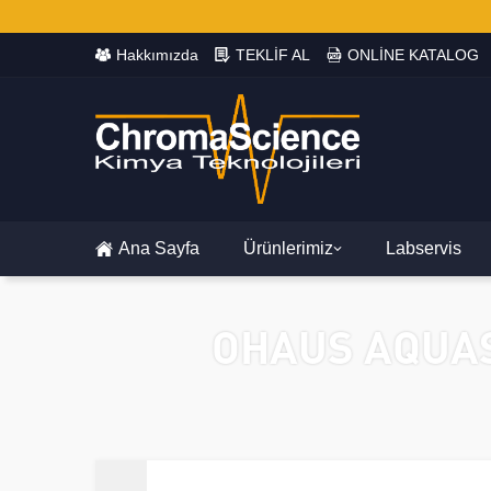
Hakkımızda
TEKLİF AL
ONLİNE KATALOG
Ana Sayfa
Ürünlerimiz
Labservis
OHAUS AQUAS