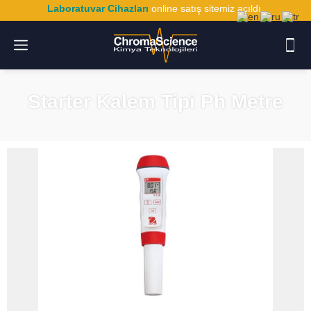
Laboratuvar Cihazları
online satış sitemiz açıldı.
Starter Kalem Tipi Ph Metre