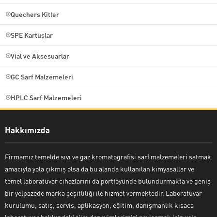
Quechers Kitler
SPE Kartuşlar
Vial ve Aksesuarlar
GC Sarf Malzemeleri
HPLC Sarf Malzemeleri
Hakkımızda
Firmamız temelde sıvı ve gaz kromatografisi sarf malzemeleri satmak
amacıyla yola çıkmış olsa da bu alanda kullanılan kimyasallar ve
temel laboratuvar cihazlarını da portföyünde bulundurmakta ve geniş
bir yelpazede marka çeşitliliği ile hizmet vermektedir. Laboratuvar
kurulumu, satış, servis, aplikasyon, eğitim, danışmanlık kısaca
laboratuvar hakkındaki tüm deneyimlerimizi paylaşmak için yola