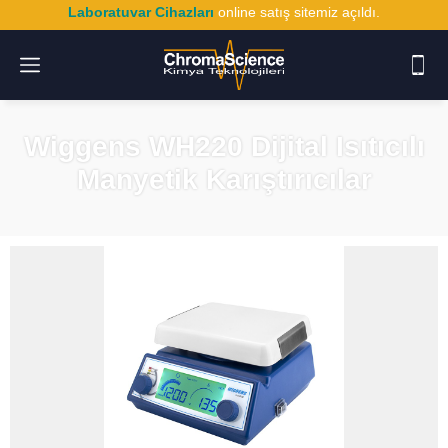
Laboratuvar Cihazları
online satış sitemiz açıldı.
Wiggens WH220 Dijital Isıtıcılı
Manyetik Karıştırıcılar