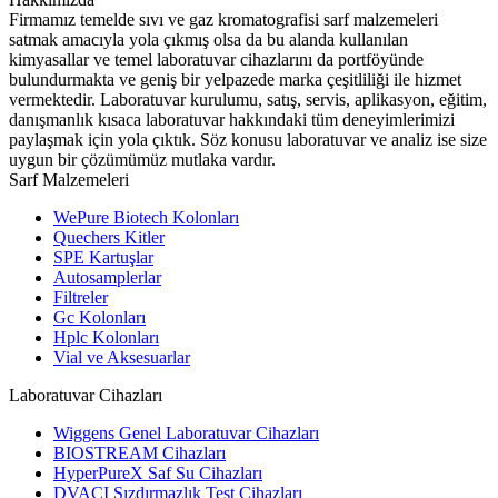
Firmamız temelde sıvı ve gaz kromatografisi sarf malzemeleri
satmak amacıyla yola çıkmış olsa da bu alanda kullanılan
kimyasallar ve temel laboratuvar cihazlarını da portföyünde
bulundurmakta ve geniş bir yelpazede marka çeşitliliği ile hizmet
vermektedir. Laboratuvar kurulumu, satış, servis, aplikasyon, eğitim,
danışmanlık kısaca laboratuvar hakkındaki tüm deneyimlerimizi
paylaşmak için yola çıktık. Söz konusu laboratuvar ve analiz ise size
uygun bir çözümümüz mutlaka vardır.
Sarf Malzemeleri
WePure Biotech Kolonları
Quechers Kitler
SPE Kartuşlar
Autosamplerlar
Filtreler
Gc Kolonları
Hplc Kolonları
Vial ve Aksesuarlar
Laboratuvar Cihazları
Wiggens Genel Laboratuvar Cihazları
BIOSTREAM Cihazları
HyperPureX Saf Su Cihazları
DVACI Sızdırmazlık Test Cihazları