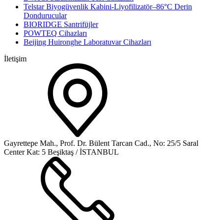
Telstar Biyogüvenlik Kabini-Liyofilizatör–86°C Derin
Dondurucular
BIORIDGE Santrifüjler
POWTEQ Cihazları
Beijing Huironghe Laboratuvar Cihazları
İletişim
Gayrettepe Mah., Prof. Dr. Bülent Tarcan Cad., No: 25/5 Saral
Center Kat: 5 Beşiktaş / İSTANBUL