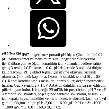
pH 5 Test Kiti
IP67 su geçirmez portatif pH ölçer. Çözünürlük 0.01
pH. Mikroişlemci ve maksimum süreli değiştirilebilir elektrot
ile. Kalibrasyon ve ölçüm kararlılığı için kullanılan pedlere sahip
geniş 3 renkli LCD ekran. ± 0.01 pH değerinde 3 noktada düğme
kalibrasyonu. PH elektrot teşhisi için mV’yi okuyun. Sıcaklık
okuması. Otomatik kapanma. Otomatik sıcaklık telafisi (0 … 60 °
C). Kendi kendine teşhis mesajları: bitmiş piller, değerlendirmedeki
hatalar. Güç kaynağı 2 x 1.5V AAA pil dahildir, ayrıca şarj edilebilir
pillerle uyumludur. Kit içeriği: 25 ml’lik bir poşet içinde pH 7 ve pH
4 tampon solüsyonları, poşet içinde saklama solüsyonu, hassaslık
için kapak, kayış, mendiller ve karton kutu. Elektronik kısımda 1 yıl
garanti. Ölçüm aralığı: pH: -2,00 … 16,00 (pH 0,01); mV: -1000 …
+ 1900 mV, ° C: 0,0 … 60,0 (0,1 ° C).