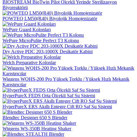
BIOSTREAM BioTwin Pilot Ölçekli Yerinde Sterilizasyon
Biyoreaktörü
POWTEQ LM50(R40) Biyolojik Homojenizatör
WePure Guard Kolonları
WePure MicroPulite Perfect T3 Kolonu
Dry Active PDC 203-1000X Desikatör Kabini
Welch Preparative Kolonlar
Wiggens WOHS-200 Pro Yüksek Torklu / Yüksek Hızlı Mekanik
Karıştırıcılar
HyperPureX FEDS Orta Ölçekli Saf Su Sistemi
HyperPureX ERS Akıllı Entegre Çift RO Saf Su Sistemi
Blendtec Designer 650 S Blender
Wiggens WS-350B Heating Shaker