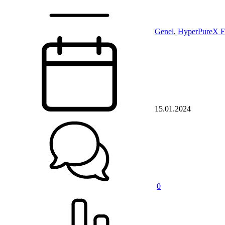
Genel
,
HyperPureX FE
15.01.2024
0