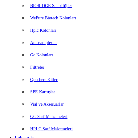
BIORIDGE Santrifüjler
WePure Biotech Kolonları
Hplc Kolonları
Autosamplerlar
Gc Kolonları
Filtreler
Quechers Kitler
SPE Kartuşlar
Vial ve Aksesuarlar
GC Sarf Malzemeleri
HPLC Sarf Malzemeleri
Labservis