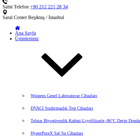
Sabit Telefon
+90 212 221 28 34
Saral Center
Beşiktaş / İstanbul
Ana Sayfa
Ürünlerimiz
Wiggens Genel Laboratuvar Cihazları
DVACI Sızdırmazlık Test Cihazları
Telstar Biyogüvenlik Kabini-Liyofilizatör–86°C Derin Dondu
HyperPureX Saf Su Cihazları