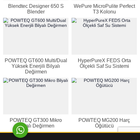
Blendtec Designer 650 S
WePure MicroPulite Perfect
Blender
T3 Kolonu
Genel Laboratuvar Cihazları
Grubu
POWTEQ GT600 Multi/Dual
HyperPureX FEDS Orta
Yüksek Enerjili Bilyalı
Ölçekli Saf Su Sistemi
Değirmen
Cevap Yaz
POWTEQ GT300 Mikro
POWTEQ MG200 Harç
Bilyalı Değirmen
Öğütücü