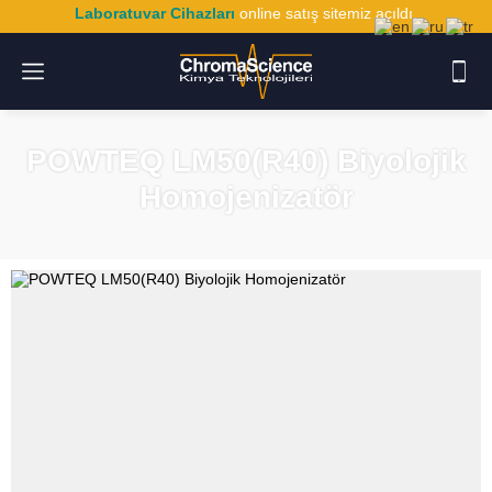
Laboratuvar Cihazları
online satış sitemiz açıldı.
POWTEQ LM50(R40) Biyolojik
Homojenizatör