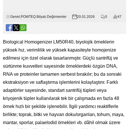
Genel
,
POWTEQ Bilyalı Değirmenler
20.01.2026
0
47
Biological Homogenizer LM50R40, biyolojik örneklerin
yüksek hız, verimlilik ve yüksek kapasiteyle homojenize
edilmesi için özel olarak tasarlanmıştır. Güçlü santrifüj ve
sürtünme kuvvetleri sayesinde örneklerdeki özgün DNA,
RNA ve proteinler tamamen serbest bırakılır; bu da sonraki
ekstraksiyon ve saflaştırma işlemlerini kolaylaştırır. Farklı
adaptörler sayesinde, standart santrifüj tüpleri veya
kriyojenik tüpler kullanılarak tek bir çalışmada en fazla 48
örnek hızlı bir şekilde işlenebilir. İlgili yardımcı reaktiflerle
birlikte; toprak, bitki ve hayvan doku/organları, tohum, maya,
mantar, sporlar, palaelodid örnekleri vb. dâhil olmak üzere