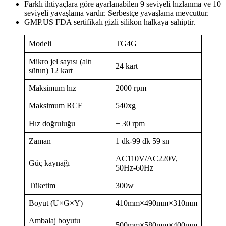
Farklı ihtiyaçlara göre ayarlanabilen 9 seviyeli hızlanma ve 10
seviyeli yavaşlama vardır. Serbestçe yavaşlama mevcuttur.
GMP.US FDA sertifikalı gizli silikon halkaya sahiptir.
Modeli
TG4G
Mikro jel sayısı (altı
24 kart
sütun) 12 kart
Maksimum hız
2000 rpm
Maksimum RCF
540xg
Hız doğruluğu
± 30 rpm
Zaman
1 dk-99 dk 59 sn
AC110V/AC220V,
Güç kaynağı
50Hz-60Hz
Tüketim
300w
Boyut (U×G×Y)
410mm×490mm×310mm
Ambalaj boyutu
500mm×580mm×400mm