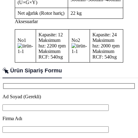
(U×G×Y)
Net ağırlık (Rotor hariç)
22 kg
Aksesuarlar
Kapasite: 12
Kapasite: 24
No1
Maksimum
No2
Maksimum
hız: 2200 rpm
hız: 2000 rpm
Maksimum
Maksimum
RCF: 540xg
RCF: 540xg
Ürün Sipariş Formu
Ad Soyad (Gerekli)
Firma Adı