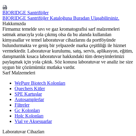
BIORIDGE Santrifüjler
BIORIDGE Santrifüjler Kataloğuna Buradan Ulaşabilirsiniz.
Hakkımızda
Firmamız temelde sıvı ve gaz kromatografisi sarf malzemeleri
satmak amacıyla yola çıkmış olsa da bu alanda kullanılan
kimyasallar ve temel laboratuvar cihazlarını da portföyünde
bulundurmakta ve geniş bir yelpazede marka çeşitliliği ile hizmet
vermektedir. Laboratuvar kurulumu, satış, servis, aplikasyon, eğitim,
danışmanlık kısaca laboratuvar hakkındaki tüm deneyimlerimizi
paylaşmak için yola çıktık. Söz konusu laboratuvar ve analiz ise size
uygun bir çözümümüz mutlaka vardır.
Sarf Malzemeleri
WePure Biotech Kolonları
Quechers Kitler
SPE Kartuşlar
Autosamplerlar
Filtreler
Gc Kolonları
Hplc Kolonları
Vial ve Aksesuarlar
Laboratuvar Cihazları