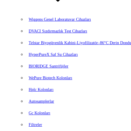
Wiggens Genel Laboratuvar Cihazları
DVACI Sızdırmazlık Test Cihazları
Telstar Biyogüvenlik Kabini-Liyofilizatör–86°C Derin Dondu
HyperPureX Saf Su Cihazları
BIORIDGE Santrifüjler
WePure Biotech Kolonları
Hplc Kolonları
Autosamplerlar
Gc Kolonları
Filtreler