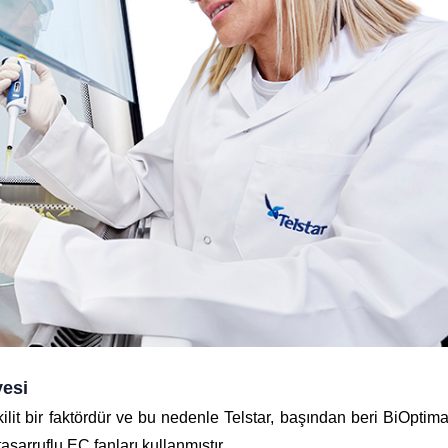
yesi
 kilit bir faktördür ve bu nedenle Telstar, başından beri BiOptim
sarruflu EC fanları kullanmıştır.