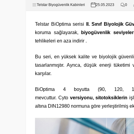
Telstar Biyogüvenlik Kabinleri
25.05.2023
0
Telstar BiOptima serisi
II. Sınıf Biyolojik Gü
koruma sağlayarak,
biyogüvenlik seviyeler
tehlikeleri en aza indirir .
Bu seri, en yüksek kalite ve biyolojik güvenlik
tasarlanmıştır. Ayrıca, düşük enerji tüketim
karşılar.
BiOptima 4 boyutta (90, 120, 
mevcuttur. Cyto
versiyonu, sitotoksiklerin
iş
altına DIN12980 normuna göre yerleştirilmiş ek b