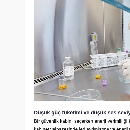
Düşük güç tüketimi ve düşük ses sevi
Bir güvenlik kabini seçerken enerji verimliliği
kabinet yelpazesinde led aydınlatma ve enerji ta