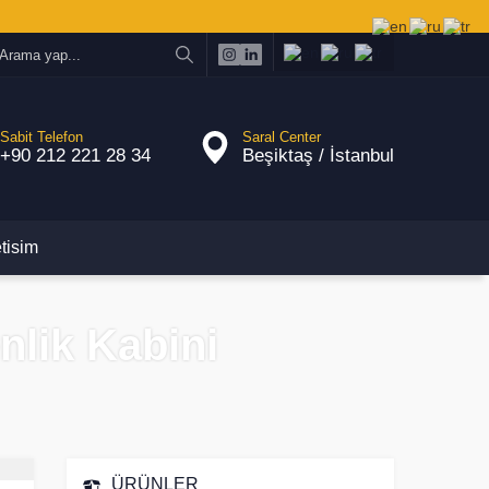
Sabit Telefon
Saral Center
+90 212 221 28 34
Beşiktaş / İstanbul
etisim
nlik Kabini
ÜRÜNLER