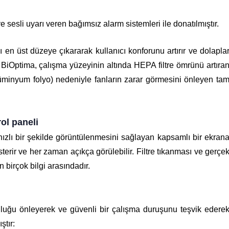
esli uyarı veren bağımsız alarm sistemleri ile donatılmıştır.
en üst düzeye çıkararak kullanıcı konforunu artırır ve dolapla
 BiOptima, çalışma yüzeyinin altında HEPA filtre ömrünü artıra
 alüminyum folyo) nedeniyle fanların zarar görmesini önleyen ta
ol paneli
hızlı bir şekilde görüntülenmesini sağlayan kapsamlı bir ekran
sterir ve her zaman açıkça görülebilir. Filtre tıkanması ve gerçe
 birçok bilgi arasındadır.
unluğu önleyerek ve güvenli bir çalışma duruşunu teşvik edere
ştır: