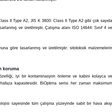
lass II Type A2, JIS K 3800: Class II Type A2 gibi çok sayıd
sarlanmış ve üretilmiştir. Çalışma alanı ISO 14644: Sınıf 4 v
na göre tasarlanmış ve üretilmiştir: sitotoksik malzemeleri
um koruma
özelliği, iyi bir kontaminasyon önleme ve kabini kolayca v
uhafaza kapasitesidir. BiOptima serisi her zaman maksimu
olojisi sayesinde tüm çalışma yüzeyinde sabit bir hava akış