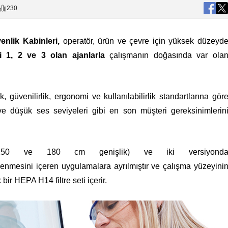
230
venlik Kabinleri,
operatör, ürün ve çevre için yüksek düzeyd
i 1, 2 ve 3 olan ajanlarla
çalışmanın doğasında var ola
, güvenilirlik, ergonomi ve kullanılabilirlik standartlarına gör
i ve düşük ses seviyeleri gibi en son müşteri gereksinimlerin
150 ve 180 cm genişlik) ve iki versiyond
lenmesini içeren uygulamalara ayrılmıştır ve çalışma yüzeyini
ir HEPA H14 filtre seti içerir.