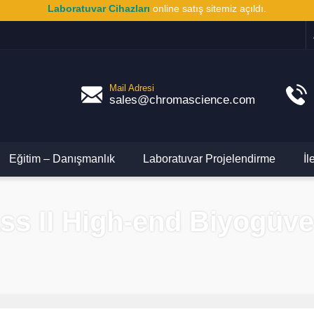
Laboratuvar Cihazları
online satış sitemiz açıldı.
Mail Adresi
sales@chromascience.com
Eğitim – Danışmanlık
Laboratuvar Projelendirme
İl
ass II High-end Biyogüve