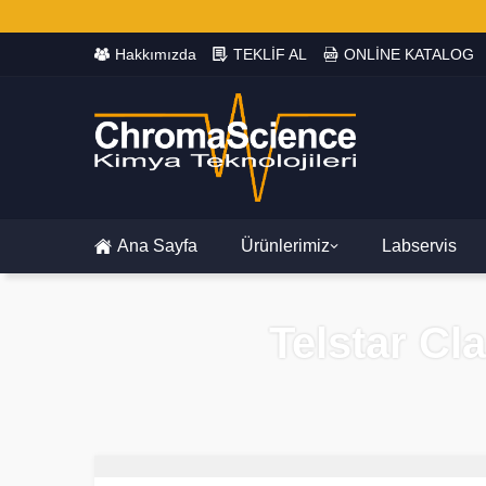
Hakkımızda
TEKLİF AL
ONLİNE KATALOG
Ana Sayfa
Ürünlerimiz
Labservis
Telstar Cl