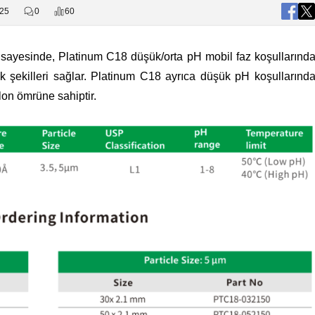
025
0
60
sayesinde, Platinum C18 düşük/orta pH mobil faz koşullarınd
 pik şekilleri sağlar. Platinum C18 ayrıca düşük pH koşullarınd
olon ömrüne sahiptir.