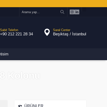
Sabit Telefon
Saral Center
+90 212 221 28 34
Beşiktaş / İstanbul
etisim
18 Kolonu
ÜRÜNLER