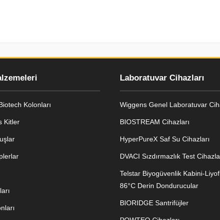
alzemeleri
Laboratuvar Cihazları
iotech Kolonları
Wiggens Genel Laboratuvar Ciha
 Kitler
BIOSTREAM Cihazları
uşlar
HyperPureX Saf Su Cihazları
lerlar
DVACI Sızdırmazlık Test Cihazla
Telstar Biyogüvenlik Kabini-Liyofi
86°C Derin Dondurucular
arı
BIORIDGE Santrifüjler
nları