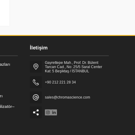
İletişim
Gayrettepe Mah., Prof. Dr. Bülent
zları
Tarcan Cad., No: 25/5 Saral Center
Kat: 5 Beşiktaş / İSTANBUL
+90 212 221 28 34
rı
sales@chromascience.com
lizatör–