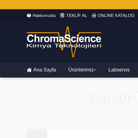
Hakkımızda
TEKLİF AL
ONLİNE KATALOG
Ana Sayfa
Ürünlerimiz
Labservis
WePure M