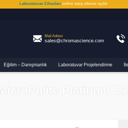
Laboratuvar Cihazları
online satış sitemiz açıldı.
Mail Adresi
sales@chromascience.com
Eğitim – Danışmanlık
Laboratuvar Projelendirme
İl
icroPulite Platinum C