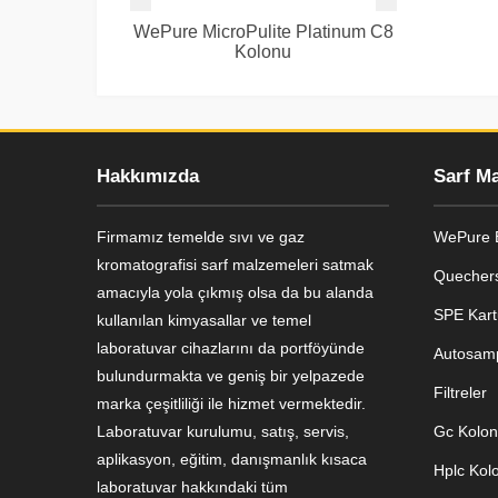
WePure MicroPulite Platinum C8
Kolonu
Hakkımızda
Sarf M
Firmamız temelde sıvı ve gaz
WePure B
kromatografisi sarf malzemeleri satmak
Quechers
amacıyla yola çıkmış olsa da bu alanda
SPE Kart
kullanılan kimyasallar ve temel
Genel Laboratuvar Cihazları
laboratuvar cihazlarını da portföyünde
Autosamp
Grubu
bulundurmakta ve geniş bir yelpazede
Filtreler
marka çeşitliliği ile hizmet vermektedir.
Laboratuvar kurulumu, satış, servis,
Gc Kolonl
aplikasyon, eğitim, danışmanlık kısaca
Hplc Kolo
laboratuvar hakkındaki tüm