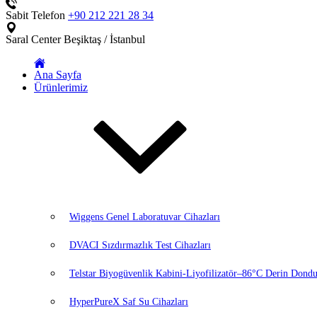
Sabit Telefon
+90 212 221 28 34
Saral Center
Beşiktaş / İstanbul
Ana Sayfa
Ürünlerimiz
Wiggens Genel Laboratuvar Cihazları
DVACI Sızdırmazlık Test Cihazları
Telstar Biyogüvenlik Kabini-Liyofilizatör–86°C Derin Dondu
HyperPureX Saf Su Cihazları