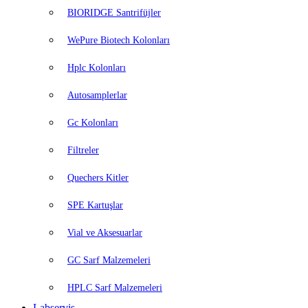
BIORIDGE Santrifüjler
WePure Biotech Kolonları
Hplc Kolonları
Autosamplerlar
Gc Kolonları
Filtreler
Quechers Kitler
SPE Kartuşlar
Vial ve Aksesuarlar
GC Sarf Malzemeleri
HPLC Sarf Malzemeleri
Labservis