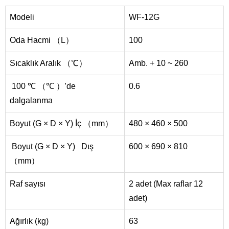
Modeli
WF-12G
Oda Hacmi （L）
100
Sıcaklık Aralık （℃）
Amb. + 10 ~ 260
100 ℃ （℃ ）’de
0.6
dalgalanma
Boyut (G × D × Y) İç （mm）
480 × 460 × 500
Boyut (G × D × Y) Dış
600 × 690 × 810
（mm）
Raf sayısı
2 adet (Max raflar 12
adet)
Ağırlık (kg)
63