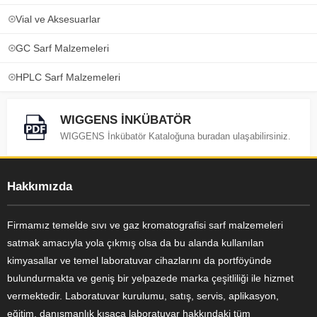
Vial ve Aksesuarlar
GC Sarf Malzemeleri
HPLC Sarf Malzemeleri
WIGGENS İNKÜBATÖR
WIGGENS İnkübatör Kataloğuna buradan ulaşabilirsiniz.
Hakkımızda
Firmamız temelde sıvı ve gaz kromatografisi sarf malzemeleri
satmak amacıyla yola çıkmış olsa da bu alanda kullanılan
kimyasallar ve temel laboratuvar cihazlarını da portföyünde
bulundurmakta ve geniş bir yelpazede marka çeşitliliği ile hizmet
vermektedir. Laboratuvar kurulumu, satış, servis, aplikasyon,
eğitim, danışmanlık kısaca laboratuvar hakkındaki tüm