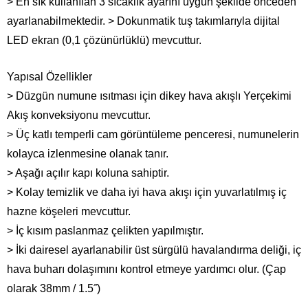
> En sık kullanılan 3 sıcaklık ayarını uygun şekilde önceden
ayarlanabilmektedir. > Dokunmatik tuş takımlarıyla dijital
LED ekran (0,1 çözünürlüklü) mevcuttur.
Yapısal Özellikler
> Düzgün numune ısıtması için dikey hava akışlı Yerçekimi
Akış konveksiyonu mevcuttur.
> Üç katlı temperli cam görüntüleme penceresi, numunelerin
kolayca izlenmesine olanak tanır.
> Aşağı açılır kapı koluna sahiptir.
> Kolay temizlik ve daha iyi hava akışı için yuvarlatılmış iç
hazne köşeleri mevcuttur.
> İç kısım paslanmaz çelikten yapılmıştır.
> İki dairesel ayarlanabilir üst sürgülü havalandırma deliği, iç
hava buharı dolaşımını kontrol etmeye yardımcı olur. (Çap
olarak 38mm / 1.5˝)