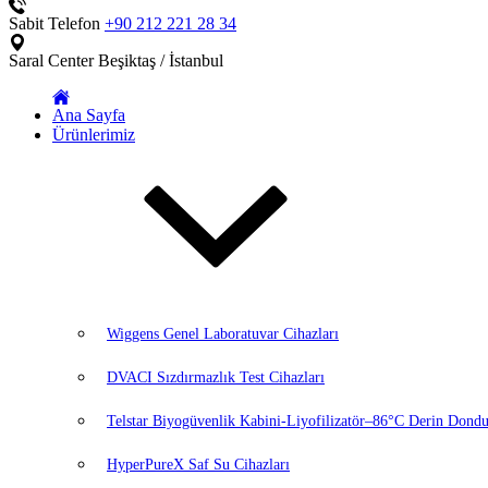
Sabit Telefon
+90 212 221 28 34
Saral Center
Beşiktaş / İstanbul
Ana Sayfa
Ürünlerimiz
Wiggens Genel Laboratuvar Cihazları
DVACI Sızdırmazlık Test Cihazları
Telstar Biyogüvenlik Kabini-Liyofilizatör–86°C Derin Dondu
HyperPureX Saf Su Cihazları