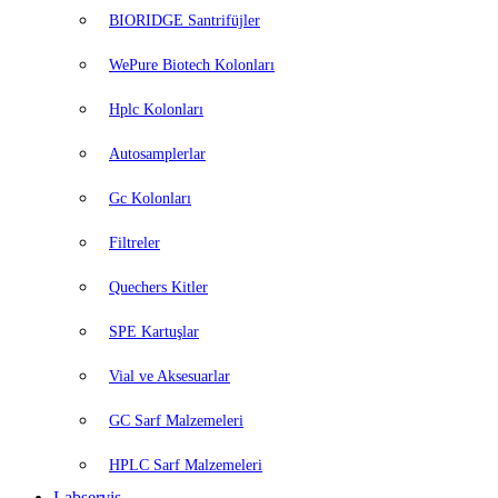
BIORIDGE Santrifüjler
WePure Biotech Kolonları
Hplc Kolonları
Autosamplerlar
Gc Kolonları
Filtreler
Quechers Kitler
SPE Kartuşlar
Vial ve Aksesuarlar
GC Sarf Malzemeleri
HPLC Sarf Malzemeleri
Labservis