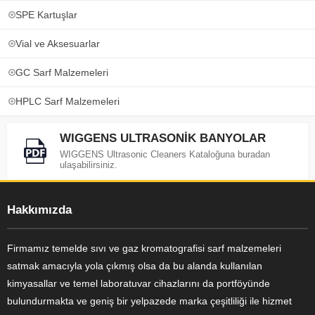
SPE Kartuşlar
Vial ve Aksesuarlar
GC Sarf Malzemeleri
HPLC Sarf Malzemeleri
WIGGENS ULTRASONİK BANYOLAR
WIGGENS Ultrasonic Cleaners Kataloğuna buradan
ulaşabilirsiniz.
Hakkımızda
Firmamız temelde sıvı ve gaz kromatografisi sarf malzemeleri
satmak amacıyla yola çıkmış olsa da bu alanda kullanılan
kimyasallar ve temel laboratuvar cihazlarını da portföyünde
bulundurmakta ve geniş bir yelpazede marka çeşitliliği ile hizmet