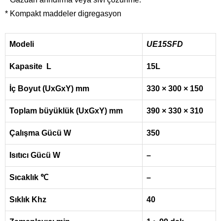
* Kompakt maddeler digregasyon
Modeli
UE15SFD
Kapasite L
15L
İç Boyut (UxGxY) mm
330 × 300 × 150
Toplam büyüklük (UxGxY) mm
390 × 330 × 310
Çalışma Gücü W
350
Isıtıcı Gücü W
–
Sıcaklık
℃
–
Sıklık Khz
40