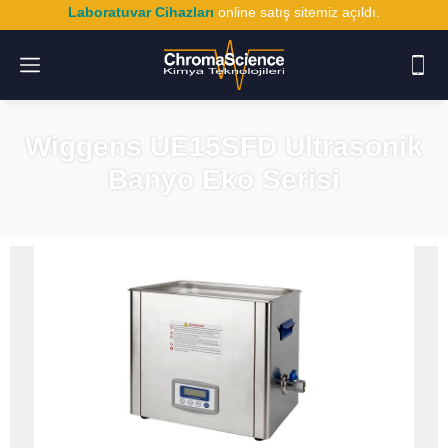
Laboratuvar Cihazları
online satış sitemiz açıldı.
Wiggens UE15SFD Ultrasonik
Banyo Eko Serisi