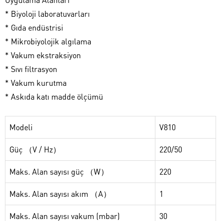
* Biyoloji laboratuvarları
* Gıda endüstrisi
* Mikrobiyolojik algılama
* Vakum ekstraksiyon
* Sıvı filtrasyon
* Vakum kurutma
* Askıda katı madde ölçümü
Modeli
V810
Güç （V / Hz）
220/50
Maks. Alan sayısı güç （W）
220
Maks. Alan sayısı akım （A）
1
Maks. Alan sayısı vakum (mbar)
30