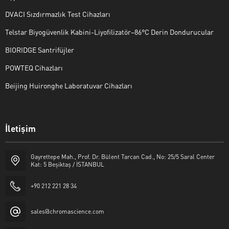
DVACI Sızdırmazlık Test Cihazları
Telstar Biyogüvenlik Kabini-Liyofilizatör–86°C Derin Dondurucular
BIORIDGE Santrifüjler
POWTEQ Cihazları
Beijing Huironghe Laboratuvar Cihazları
Genel Laboratuvar Cihazları
İletişim
Grubu
Gayrettepe Mah., Prof. Dr. Bülent Tarcan Cad., No: 25/5 Saral Center
Kat: 5 Beşiktaş / İSTANBUL
+90 212 221 28 34
sales@chromascience.com
Cevap Yaz