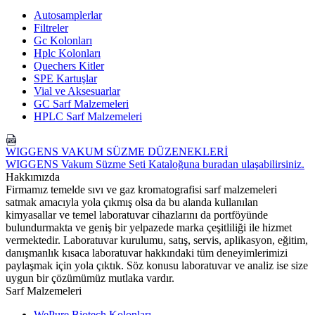
Autosamplerlar
Filtreler
Gc Kolonları
Hplc Kolonları
Quechers Kitler
SPE Kartuşlar
Vial ve Aksesuarlar
GC Sarf Malzemeleri
HPLC Sarf Malzemeleri
WIGGENS VAKUM SÜZME DÜZENEKLERİ
WIGGENS Vakum Süzme Seti Kataloğuna buradan ulaşabilirsiniz.
Hakkımızda
Firmamız temelde sıvı ve gaz kromatografisi sarf malzemeleri
satmak amacıyla yola çıkmış olsa da bu alanda kullanılan
kimyasallar ve temel laboratuvar cihazlarını da portföyünde
bulundurmakta ve geniş bir yelpazede marka çeşitliliği ile hizmet
vermektedir. Laboratuvar kurulumu, satış, servis, aplikasyon, eğitim,
danışmanlık kısaca laboratuvar hakkındaki tüm deneyimlerimizi
paylaşmak için yola çıktık. Söz konusu laboratuvar ve analiz ise size
uygun bir çözümümüz mutlaka vardır.
Sarf Malzemeleri
WePure Biotech Kolonları