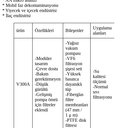
* AA mikro analizi
* Mobil faz dekontaminasyonu
* Yiyecek ve içecek endüstrisi
* İlaç endüstrisi
Uygulama
ürün
Özellikleri
Bileşenler
alanları
-Yağsız
vakum
pompası
-Modüler
-VF6
tasarım
filtrasyon
-Çevre dostu
şişesi seti
-Su
-Bakım
-Yüksek
kalitesi
gerektirmeyen
basınca
ölçümü
V300A
-Düşük
dayanıklı
-Normal
gürültü
tüp
sıvı
-Gelişmiş
-Fiberglas
filtrasyonu
pompa ömrü
filtre
için filtreler
membranları
eklendi
(47 mm /
1 μ m)
-PTFE disk
filtresi