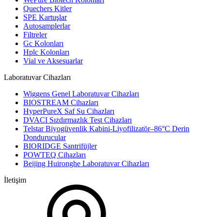
Quechers Kitler
SPE Kartuşlar
Autosamplerlar
Filtreler
Gc Kolonları
Hplc Kolonları
Vial ve Aksesuarlar
Laboratuvar Cihazları
Wiggens Genel Laboratuvar Cihazları
BIOSTREAM Cihazları
HyperPureX Saf Su Cihazları
DVACI Sızdırmazlık Test Cihazları
Telstar Biyogüvenlik Kabini-Liyofilizatör–86°C Derin
Dondurucular
BIORIDGE Santrifüjler
POWTEQ Cihazları
Beijing Huironghe Laboratuvar Cihazları
İletişim