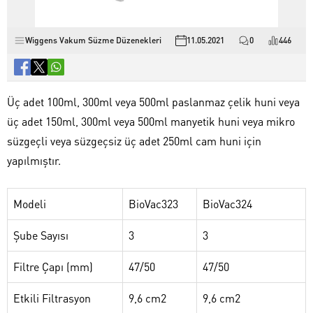
Wiggens Vakum Süzme Düzenekleri
11.05.2021
0
446
Üç adet 100ml, 300ml veya 500ml paslanmaz çelik huni veya
üç adet 150ml, 300ml veya 500ml manyetik huni veya mikro
süzgeçli veya süzgeçsiz üç adet 250ml cam huni için
yapılmıştır.
Modeli
BioVac323
BioVac324
Şube Sayısı
3
3
Filtre Çapı (mm)
47/50
47/50
Etkili Filtrasyon
9,6 cm2
9,6 cm2