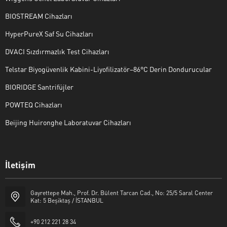
BIOSTREAM Cihazları
HyperPureX Saf Su Cihazları
DVACI Sızdırmazlık Test Cihazları
Telstar Biyogüvenlik Kabini-Liyofilizatör–86°C Derin Dondurucular
BIORIDGE Santrifüjler
POWTEQ Cihazları
Beijing Huironghe Laboratuvar Cihazları
Genel Laboratuvar Cihazları
İletişim
Grubu
Gayrettepe Mah., Prof. Dr. Bülent Tarcan Cad., No: 25/5 Saral Center
Kat: 5 Beşiktaş / İSTANBUL
+90 212 221 28 34