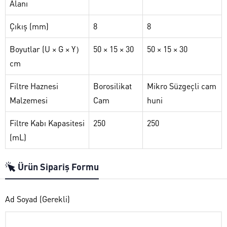
Alanı
Çıkış (mm)
8
8
Boyutlar (U × G × Y）
50 × 15 × 30
50 × 15 × 30
cm
Filtre Haznesi
Borosilikat
Mikro Süzgeçli cam
Malzemesi
Cam
huni
Filtre Kabı Kapasitesi
250
250
(mL)
Ürün Sipariş Formu
Ad Soyad (Gerekli)