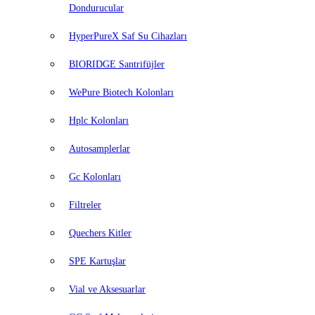
Dondurucular
HyperPureX Saf Su Cihazları
BIORIDGE Santrifüjler
WePure Biotech Kolonları
Hplc Kolonları
Autosamplerlar
Gc Kolonları
Filtreler
Quechers Kitler
SPE Kartuşlar
Vial ve Aksesuarlar