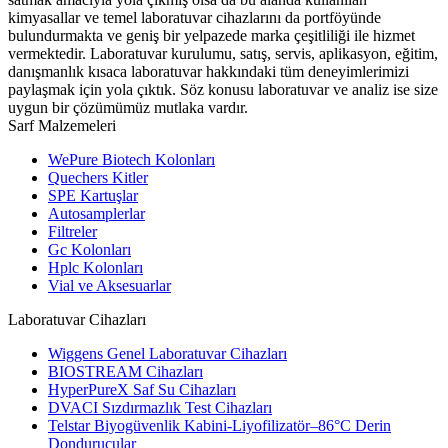
kimyasallar ve temel laboratuvar cihazlarını da portföyünde
bulundurmakta ve geniş bir yelpazede marka çeşitliliği ile hizmet
vermektedir. Laboratuvar kurulumu, satış, servis, aplikasyon, eğitim,
danışmanlık kısaca laboratuvar hakkındaki tüm deneyimlerimizi
paylaşmak için yola çıktık. Söz konusu laboratuvar ve analiz ise size
uygun bir çözümümüz mutlaka vardır.
Sarf Malzemeleri
WePure Biotech Kolonları
Quechers Kitler
SPE Kartuşlar
Autosamplerlar
Filtreler
Gc Kolonları
Hplc Kolonları
Vial ve Aksesuarlar
Laboratuvar Cihazları
Wiggens Genel Laboratuvar Cihazları
BIOSTREAM Cihazları
HyperPureX Saf Su Cihazları
DVACI Sızdırmazlık Test Cihazları
Telstar Biyogüvenlik Kabini-Liyofilizatör–86°C Derin
Dondurucular