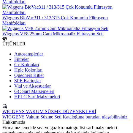
Manifoldları
Wiggens BioVac311 / 313/315 Çok Konumlu Filtrasyon
Manifoldları
Wiggens VF8 25mm Cam Mikroanaliz Filtrasyon Seti
ÜRÜNLER
Autosamplerlar
Filtreler
Gc Kolonları
Hplc Kolonları
Quechers Kitler
SPE Kartuşlar
Vial ve Aksesuarlar
GC Sarf Malzemeleri
HPLC Sarf Malzemeleri
WIGGENS VAKUM SÜZME DÜZENEKLERİ
WIGGENS Vakum Süzme Seti Kataloğuna buradan ulaşabilirsiniz.
Hakkımızda
Firmamız temelde sıvı ve gaz kromatografisi sarf malzemeleri
satmak amacıyla yola çıkmış olsa da bu alanda kullanılan