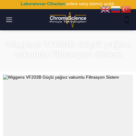
Laboratuvar Cihazları
online satış sitemiz açıldı.
Wiggens VF203B Güçlü yağsız
vakumlu Filtrasyon Sistem
Ana
Sayfa