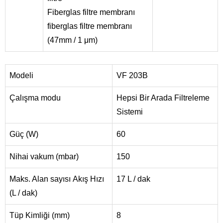
Fiberglas filtre membranı
fiberglas filtre membranı
(47mm / 1 μm)
Modeli
VF 203B
Çalışma modu
Hepsi Bir Arada Filtreleme
Sistemi
Güç (W)
60
Nihai vakum (mbar)
150
Maks. Alan sayısı Akış Hızı
17 L / dak
(L / dak)
Tüp Kimliği (mm)
8