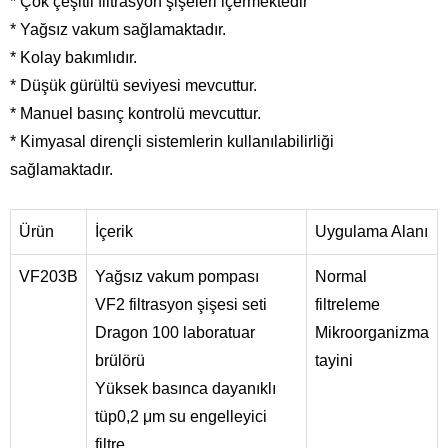
* Çok çeşitli filtrasyon şişeleri içermektedir
* Yağsız vakum sağlamaktadır.
* Kolay bakımlıdır.
* Düşük gürültü seviyesi mevcuttur.
* Manuel basınç kontrolü mevcuttur.
* Kimyasal dirençli sistemlerin kullanılabilirliği
sağlamaktadır.
Ürün
İçerik
Uygulama Alanı
VF203B
Yağsız vakum pompası
Normal
VF2 filtrasyon şişesi seti
filtreleme
Dragon 100 laboratuar
Mikroorganizma
brülörü
tayini
Yüksek basınca dayanıklı
tüp0,2 μm su engelleyici
filtre