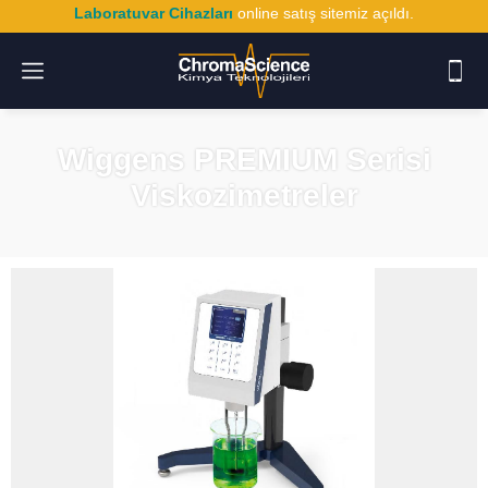
Laboratuvar Cihazları
online satış sitemiz açıldı.
Wiggens PREMIUM Serisi
Viskozimetreler