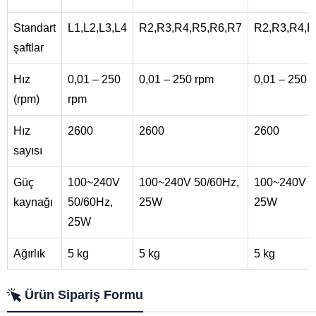
Standart
L1,L2,L3,L4
R2,R3,R4,R5,R6,R7
R2,R3,R4,R
şaftlar
Hız
0,01 – 250
0,01 – 250 rpm
0,01 – 250 
(rpm)
rpm
Hız
2600
2600
2600
sayısı
Güç
100~240V
100~240V 50/60Hz,
100~240V 5
kaynağı
50/60Hz,
25W
25W
25W
Ağırlık
5 kg
5 kg
5 kg
Ürün Sipariş Formu