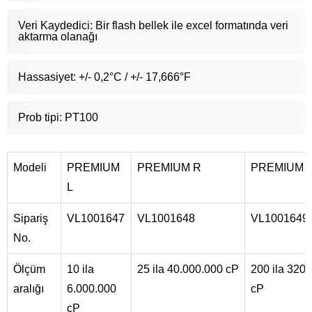
Veri Kaydedici: Bir flash bellek ile excel formatında veri
aktarma olanağı
Hassasiyet: +/- 0,2°C / +/- 17,666°F
Prob tipi: PT100
Modeli
PREMIUM
PREMIUM R
PREMIUM 
L
Sipariş
VL1001647
VL1001648
VL1001649
No.
Ölçüm
10 ila
25 ila 40.000.000 cP
200 ila 320
aralığı
6.000.000
cP
cP