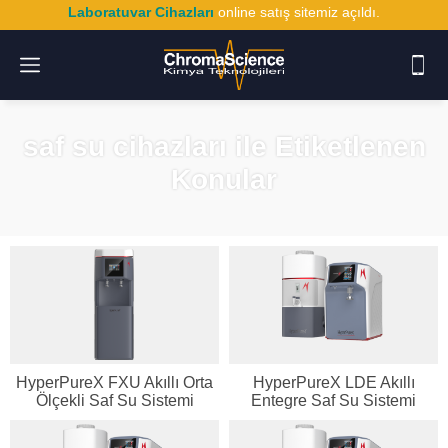
Laboratuvar Cihazları
online satış sitemiz açıldı.
saf su cihazları ile Etiketlenen
Konular
HyperPureX FXU Akıllı Orta
HyperPureX LDE Akıllı
Ölçekli Saf Su Sistemi
Entegre Saf Su Sistemi