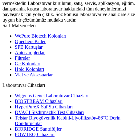
vermektedir. Laboratuvar kurulumu, satış, servis, aplikasyon, eğitim,
danışmanlık kısaca laboratuvar hakkındaki tüm deneyimlerimizi
paylaşmak için yola çıktık. Söz konusu laboratuvar ve analiz ise size
uygun bir çözümümüz mutlaka vardır.
Sarf Malzemeleri
WePure Biotech Kolonları
Quechers Kitler
SPE Kartuşlar
Autosamplerlar
Filtreler
Gc Kolonları
Hplc Kolonları
Vial ve Aksesuarlar
Laboratuvar Cihazları
Wiggens Genel Laboratuvar Cihazları
BIOSTREAM Cihazları
HyperPureX Saf Su Cihazları
DVACI Sızdırmazlık Test Cihazları
Telstar Biyogüvenlik Kabini-Liyofilizatör–86°C Derin
Dondurucular
BIORIDGE Santrifüjler
POWTEQ Cihazları