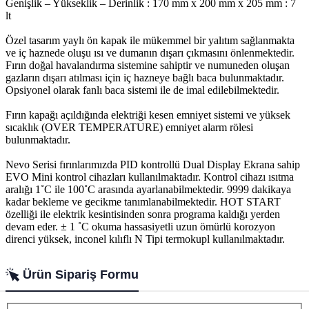
Genişlik – Yükseklik – Derinlik : 170 mm x 200 mm x 205 mm : 7
lt
Özel tasarım yaylı ön kapak ile mükemmel bir yalıtım sağlanmakta
ve iç haznede oluşu ısı ve dumanın dışarı çıkmasını önlenmektedir.
Fırın doğal havalandırma sistemine sahiptir ve numuneden oluşan
gazların dışarı atılması için iç hazneye bağlı baca bulunmaktadır.
Opsiyonel olarak fanlı baca sistemi ile de imal edilebilmektedir.
Fırın kapağı açıldığında elektriği kesen emniyet sistemi ve yüksek
sıcaklık (OVER TEMPERATURE) emniyet alarm rölesi
bulunmaktadır.
Nevo Serisi fırınlarımızda PID kontrollü Dual Display Ekrana sahip
EVO Mini kontrol cihazları kullanılmaktadır. Kontrol cihazı ısıtma
aralığı 1˚C ile 100˚C arasında ayarlanabilmektedir. 9999 dakikaya
kadar bekleme ve gecikme tanımlanabilmektedir. HOT START
özelliği ile elektrik kesintisinden sonra programa kaldığı yerden
devam eder. ± 1 ˚C okuma hassasiyetli uzun ömürlü korozyon
direnci yüksek, inconel kılıflı N Tipi termokupl kullanılmaktadır.
Ürün Sipariş Formu