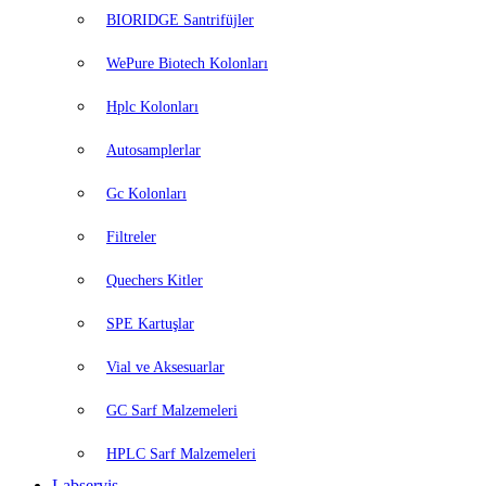
BIORIDGE Santrifüjler
WePure Biotech Kolonları
Hplc Kolonları
Autosamplerlar
Gc Kolonları
Filtreler
Quechers Kitler
SPE Kartuşlar
Vial ve Aksesuarlar
GC Sarf Malzemeleri
HPLC Sarf Malzemeleri
Labservis