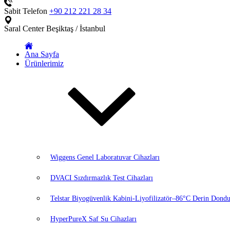
Sabit Telefon
+90 212 221 28 34
Saral Center
Beşiktaş / İstanbul
Ana Sayfa
Ürünlerimiz
Wiggens Genel Laboratuvar Cihazları
DVACI Sızdırmazlık Test Cihazları
Telstar Biyogüvenlik Kabini-Liyofilizatör–86°C Derin Dondu
HyperPureX Saf Su Cihazları