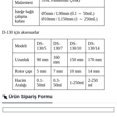
316L Paslanmaz Çelik)
Malzemesi
İsteğe bağlı
Ø5mm / L90mm (0.1 ～ 50mL)
çalışma
Ø10mm / L150mm (1 ～ 250mL)
kafası
D-130 için aksesuarlar
DS-
DS-
DS-
DS-
Modeli
130/5
130/7
130/10
130/14
160
Uzunluk
90 mm
150 mm
170 mm
mm
Rotor çapı
5 mm
7 mm
10 mm
14 mm
Hacim
0.1-
0.3-
2-250
1-250ml
Aralığı
50ml
50ml
ml
Ürün Sipariş Formu