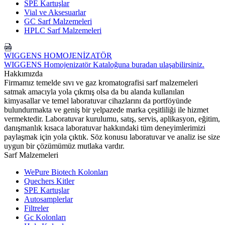
SPE Kartuşlar
Vial ve Aksesuarlar
GC Sarf Malzemeleri
HPLC Sarf Malzemeleri
WIGGENS HOMOJENİZATÖR
WIGGENS Homojenizatör Kataloğuna buradan ulaşabilirsiniz.
Hakkımızda
Firmamız temelde sıvı ve gaz kromatografisi sarf malzemeleri
satmak amacıyla yola çıkmış olsa da bu alanda kullanılan
kimyasallar ve temel laboratuvar cihazlarını da portföyünde
bulundurmakta ve geniş bir yelpazede marka çeşitliliği ile hizmet
vermektedir. Laboratuvar kurulumu, satış, servis, aplikasyon, eğitim,
danışmanlık kısaca laboratuvar hakkındaki tüm deneyimlerimizi
paylaşmak için yola çıktık. Söz konusu laboratuvar ve analiz ise size
uygun bir çözümümüz mutlaka vardır.
Sarf Malzemeleri
WePure Biotech Kolonları
Quechers Kitler
SPE Kartuşlar
Autosamplerlar
Filtreler
Gc Kolonları