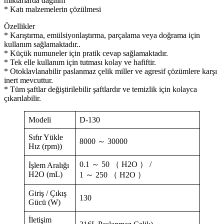
miktarlarda dağılım
* Katı malzemelerin çözülmesi
Özellikler
* Karıştırma, emülsiyonlaştırma, parçalama veya doğrama için
kullanım sağlamaktadır..
* Küçük numuneler için pratik cevap sağlamaktadır.
* Tek elle kullanım için tutması kolay ve hafiftir.
* Otoklavlanabilir paslanmaz çelik miller ve agresif çözümlere karşı
inert mevcuttur.
* Tüm şaftlar değiştirilebilir şaftlardır ve temizlik için kolayca
çıkarılabilir.
Modeli
D-130
Sıfır Yükle
8000 ～ 30000
Hız (rpm))
0.1 ～ 50 （ H2O ） /
İşlem Aralığı
H2O (mL)
1 ～ 250 （ H2O ）
Giriş / Çıkış
130
Gücü (W)
İletişim