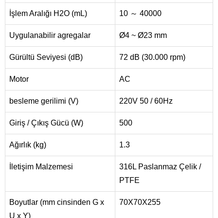
İşlem Aralığı H2O (mL)
10 ～ 40000
Uygulanabilir agregalar
Ø4 ~ Ø23 mm
Gürültü Seviyesi (dB)
72 dB (30.000 rpm)
Motor
AC
besleme gerilimi (V)
220V 50 / 60Hz
Giriş / Çıkış Gücü (W)
500
Ağırlık (kg)
1.3
İletişim Malzemesi
316L Paslanmaz Çelik /
PTFE
Boyutlar (mm cinsinden G x
70X70X255
U x Y)