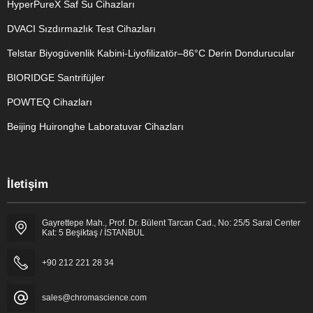
HyperPureX Saf Su Cihazları
DVACI Sızdırmazlık Test Cihazları
Telstar Biyogüvenlik Kabini-Liyofilizatör–86°C Derin Dondurucular
BIORIDGE Santrifüjler
POWTEQ Cihazları
Beijing Huironghe Laboratuvar Cihazları
Genel Laboratuvar Cihazları
İletişim
Grubu
Gayrettepe Mah., Prof. Dr. Bülent Tarcan Cad., No: 25/5 Saral Center
Kat: 5 Beşiktaş / İSTANBUL
+90 212 221 28 34
sales@chromascience.com
Cevap Yaz