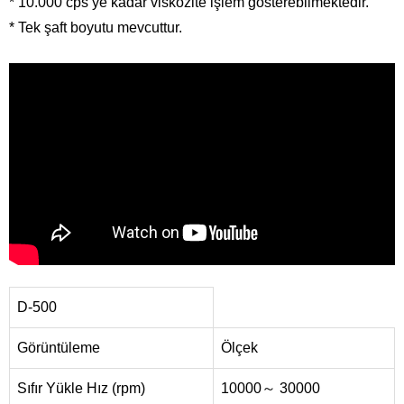
* 10.000 cps’ye kadar viskozite işlem gösterebilmektedir.
* Tek şaft boyutu mevcuttur.
D-500
Görüntüleme
Ölçek
Sıfır Yükle Hız (rpm)
10000～ 30000