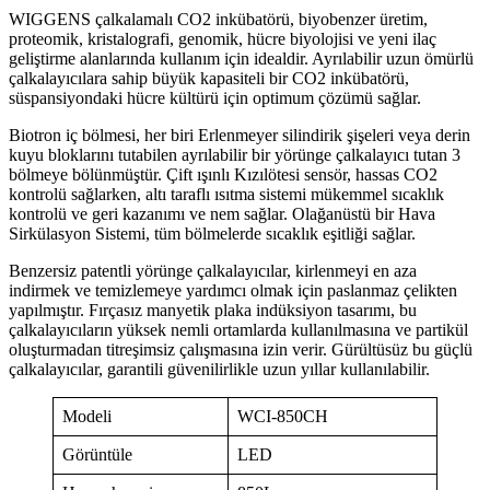
WIGGENS çalkalamalı CO2 inkübatörü, biyobenzer üretim,
proteomik, kristalografi, genomik, hücre biyolojisi ve yeni ilaç
geliştirme alanlarında kullanım için idealdir. Ayrılabilir uzun ömürlü
çalkalayıcılara sahip büyük kapasiteli bir CO2 inkübatörü,
süspansiyondaki hücre kültürü için optimum çözümü sağlar.
Biotron iç bölmesi, her biri Erlenmeyer silindirik şişeleri veya derin
kuyu bloklarını tutabilen ayrılabilir bir yörünge çalkalayıcı tutan 3
bölmeye bölünmüştür. Çift ışınlı Kızılötesi sensör, hassas CO2
kontrolü sağlarken, altı taraflı ısıtma sistemi mükemmel sıcaklık
kontrolü ve geri kazanımı ve nem sağlar. Olağanüstü bir Hava
Sirkülasyon Sistemi, tüm bölmelerde sıcaklık eşitliği sağlar.
Benzersiz patentli yörünge çalkalayıcılar, kirlenmeyi en aza
indirmek ve temizlemeye yardımcı olmak için paslanmaz çelikten
yapılmıştır. Fırçasız manyetik plaka indüksiyon tasarımı, bu
çalkalayıcıların yüksek nemli ortamlarda kullanılmasına ve partikül
oluşturmadan titreşimsiz çalışmasına izin verir. Gürültüsüz bu güçlü
çalkalayıcılar, garantili güvenilirlikle uzun yıllar kullanılabilir.
Modeli
WCI-850CH
Görüntüle
LED