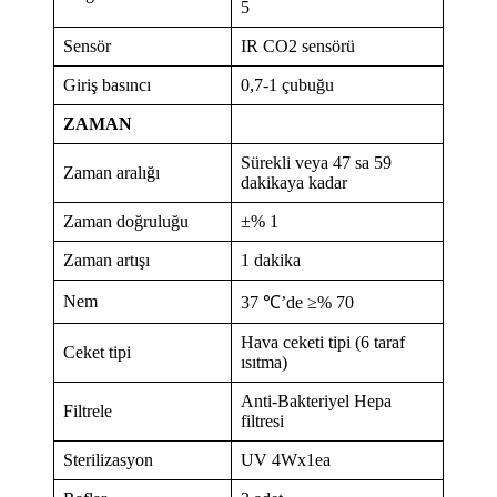
5
Sensör
IR CO2 sensörü
Giriş basıncı
0,7-1 çubuğu
ZAMAN
Sürekli veya 47 sa 59
Zaman aralığı
dakikaya kadar
Zaman doğruluğu
±% 1
Zaman artışı
1 dakika
Nem
37 ℃’de ≥% 70
Hava ceketi tipi (6 taraf
Ceket tipi
ısıtma)
Anti-Bakteriyel Hepa
Filtrele
filtresi
Sterilizasyon
UV 4Wx1ea