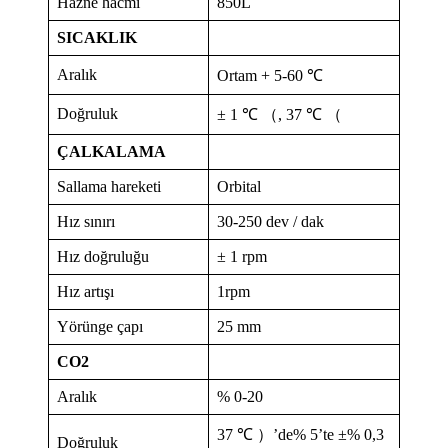
Hazne hacmi
850L
SICAKLIK
Aralık
Ortam + 5-60 ℃
Doğruluk
± 1 ℃ （, 37 ℃ （
ÇALKALAMA
Sallama hareketi
Orbital
Hız sınırı
30-250 dev / dak
Hız doğruluğu
± 1 rpm
Hız artışı
1rpm
Yörünge çapı
25 mm
CO2
Aralık
% 0-20
37 ℃ ）’de% 5’te ±% 0,3
Doğruluk