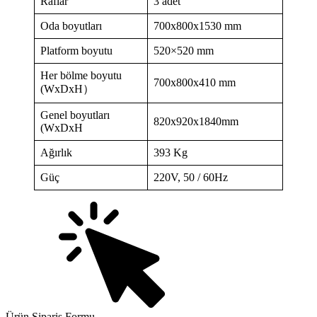
Raflar
3 adet
Oda boyutları
700x800x1530 mm
Platform boyutu
520×520 mm
Her bölme boyutu
700x800x410 mm
(WxDxH）
Genel boyutları
820x920x1840mm
(WxDxH
Ağırlık
393 Kg
Güç
220V, 50 / 60Hz
Ürün Sipariş Formu