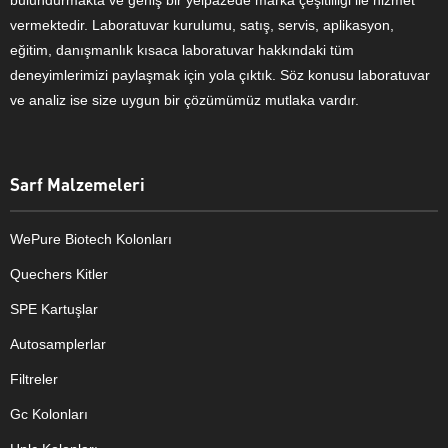
bulundurmakta ve geniş bir yelpazede marka çeşitliliği ile hizmet
vermektedir. Laboratuvar kurulumu, satış, servis, aplikasyon,
eğitim, danışmanlık kısaca laboratuvar hakkındaki tüm
deneyimlerimizi paylaşmak için yola çıktık. Söz konusu laboratuvar
ve analiz ise size uygun bir çözümümüz mutlaka vardır.
Sarf Malzemeleri
WePure Biotech Kolonları
Quechers Kitler
SPE Kartuşlar
Autosamplerlar
Filtreler
Gc Kolonları