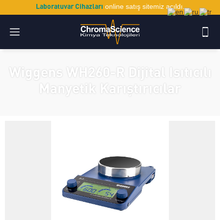
Laboratuvar Cihazları
online satış sitemiz açıldı.
Wiggens WH260-R Dijital Isıtıcılı
Manyetik Karıştırıcılar