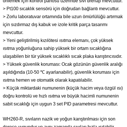
önlemek için kontrol panosu üzerinde sıvı drenajı mevcuttur.
> Pt100 sıcaklık sensörü için doğrudan bağlantı mevcuttur.
> Zorlu laboratuvar ortamında bile uzun ömürlülüğü artırmak
için sızdırmaz dış kabuk ve izole kritik parça tasarımı
mevcuttur.
> Yeni geliştirilmiş kızılötesi ısıtma elemanı, çok yüksek
ısıtma yoğunluğuna sahip yüksek bir ortam sıcaklığına
ulaşabilen bir tür yüksek sıcaklıklı sıcak plaka karıştırıcısıdır.
> Yüksek güvenlik koruması: Ocak gözünün güvenlik aralığı
aşıldığında (10-50 ℃ ayarlanabilir), güvenlik koruması için
ısıtma hemen ve otomatik olarak kapatılabilir.
> Küçük miktardaki numunenin (küçük hacim veya özgül ısı)
doğru kontrolü ve hızlı ısıtma ve büyük hacimli numunenin
sabit sıcaklığı için uygun 3 set PID parametresi mevcuttur.
WH260-R, sıvıların nazik ve yoğun karıştırılması için son
derece uygundur ve aynı zamanda sıvıları hızla ısıtabilir