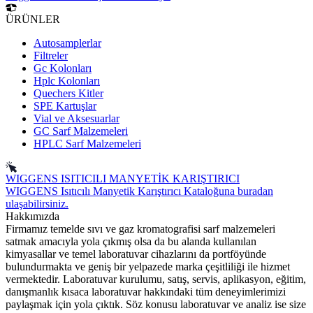
ÜRÜNLER
Autosamplerlar
Filtreler
Gc Kolonları
Hplc Kolonları
Quechers Kitler
SPE Kartuşlar
Vial ve Aksesuarlar
GC Sarf Malzemeleri
HPLC Sarf Malzemeleri
WIGGENS ISITICILI MANYETİK KARIŞTIRICI
WIGGENS Isıtıcılı Manyetik Karıştırıcı Kataloğuna buradan
ulaşabilirsiniz.
Hakkımızda
Firmamız temelde sıvı ve gaz kromatografisi sarf malzemeleri
satmak amacıyla yola çıkmış olsa da bu alanda kullanılan
kimyasallar ve temel laboratuvar cihazlarını da portföyünde
bulundurmakta ve geniş bir yelpazede marka çeşitliliği ile hizmet
vermektedir. Laboratuvar kurulumu, satış, servis, aplikasyon, eğitim,
danışmanlık kısaca laboratuvar hakkındaki tüm deneyimlerimizi
paylaşmak için yola çıktık. Söz konusu laboratuvar ve analiz ise size