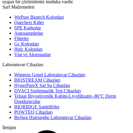
uygun bir çözümümüz mutlaka vardır.
Sarf Malzemeleri
WePure Biotech Kolonları
Quechers Kitler
SPE Kartuşlar
Autosamplerlar
Filtreler
Gc Kolonları
Hplc Kolonları
Vial ve Aksesuarlar
Laboratuvar Cihazları
Wiggens Genel Laboratuvar Cihazları
BIOSTREAM Cihazları
HyperPureX Saf Su Cihazları
DVACI Sızdırmazlık Test Cihazları
Telstar Biyogüvenlik Kabini-Liyofilizatör–86°C Derin
Dondurucular
BIORIDGE Santrifüjler
POWTEQ Cihazları
Beijing Huironghe Laboratuvar Cihazları
İletişim