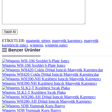
ETİKETLER:
magnetic stirrer
,
manyetik karıştırıcı
,
manyetik
karıştırıcılı ısıtıcı
,
wiggens
,
wiggens ısıtıcı
Benzer Ürünler
Wiggens WH-106 Soxhlet 6-Plate Isıtıcı
Wiggens WH420 Çoklu Dijital Isıtıcılı Manyetik Karıştırıcılar
Wiggens WH390-NH Kızılötesi Isıtıcılı Manyetik Karıştırıcı
Wiggens SLK2-T Kızılötesi Sıcak Plaka
Wiggens WH280-AH Dijital Isıtıcılı Manyetik Karıştırıcı
Wiggens SDB Yumuşak Kuru Banyo