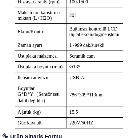
Hız ayar aralığı (rpm)
100-1500
Maksimum karıştırma
20L
miktarı (L / H2O)
Bağımsız kontrollü LCD
Ekran/Kontrol
dijital ekran/düğme işlemi
Zaman ayarı
1~999 dak/sürekli
Üst plaka malzemesi
Seramik cam
Üst plaka boyutu (mm)
Ø135
İletişim arayüzü.
USB-A
Boyutlar
G*D*Y（Sensör seti
786*309*113mm
dahil değildir）
Ağırlık (kg)
15.5
Güç kaynağı
220V/50HZ
Ürün Sipariş Formu