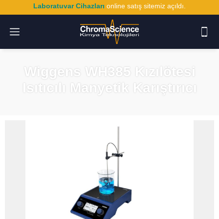
Laboratuvar Cihazları
online satış sitemiz açıldı.
Wiggens WH385 Kızılötesi
Isıtıcılı Manyetik Karıştırıcı