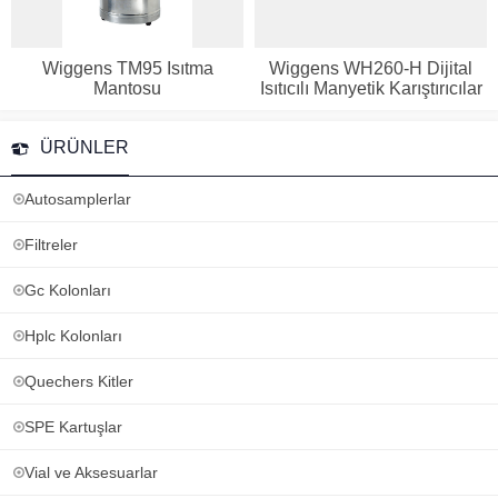
Wiggens TM95 Isıtma
Wiggens WH260-H Dijital
Mantosu
Isıtıcılı Manyetik Karıştırıcılar
ÜRÜNLER
Autosamplerlar
Filtreler
Gc Kolonları
Hplc Kolonları
Quechers Kitler
SPE Kartuşlar
Vial ve Aksesuarlar