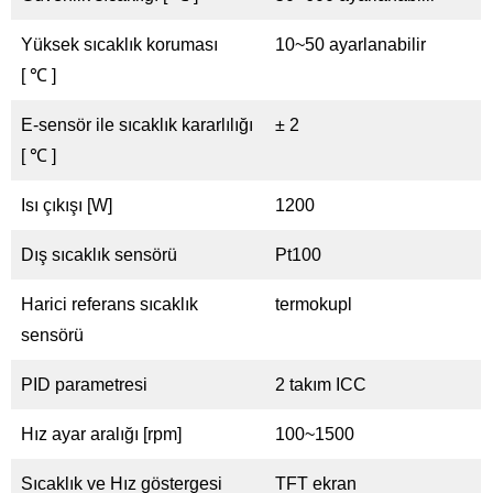
Yüksek sıcaklık koruması
10~50 ayarlanabilir
[ ℃ ]
E-sensör ile sıcaklık kararlılığı
± 2
[ ℃ ]
Isı çıkışı [W]
1200
Dış sıcaklık sensörü
Pt100
Harici referans sıcaklık
termokupl
sensörü
PID parametresi
2 takım ICC
Hız ayar aralığı [rpm]
100~1500
Sıcaklık ve Hız göstergesi
TFT ekran