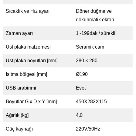
Sıcaklık ve Hız ayarı
Döner düğme ve
dokunmatik ekran
Zaman ayarı
1~199dak / sürekli
Üst plaka malzemesi
Seramik cam
Üst plaka boyutları [mm]
280 × 280
Isıtma bölgesi [mm]
Ø190
USB arabirimi
Evet
Boyutlar G x D x Y [mm]
450X282X115
Ağırlık (kg]
4.0
Güç kaynağı
220V/50Hz