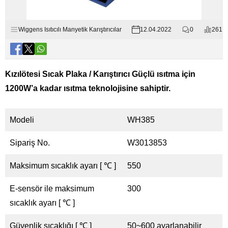
Wiggens Isıtıcılı Manyetik Karıştırıcılar
12.04.2022
0
261
Kızılötesi Sıcak Plaka / Karıştırıcı Güçlü ısıtma için
1200W’a kadar ısıtma teknolojisine sahiptir.
Modeli
WH385
Sipariş No.
W3013853
Maksimum sıcaklık ayarı [ ℃ ]
550
E-sensör ile maksimum
300
sıcaklık ayarı [ ℃ ]
Güvenlik sıcaklığı [ ℃ ]
50~600 ayarlanabilir