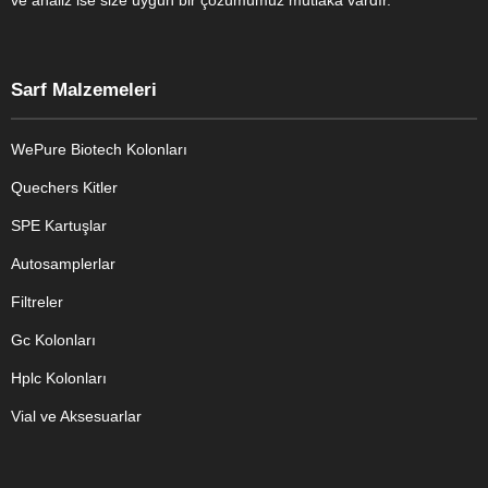
ve analiz ise size uygun bir çözümümüz mutlaka vardır.
Sarf Malzemeleri
WePure Biotech Kolonları
Quechers Kitler
SPE Kartuşlar
Autosamplerlar
Filtreler
Gc Kolonları
Hplc Kolonları
Vial ve Aksesuarlar