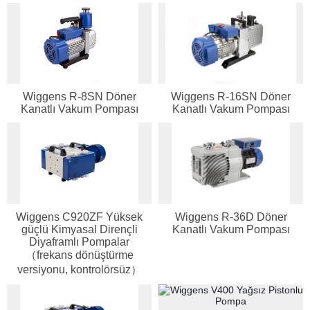
Wiggens R-8SN Döner
Wiggens R-16SN Döner
Kanatlı Vakum Pompası
Kanatlı Vakum Pompası
Wiggens C920ZF Yüksek
Wiggens R-36D Döner
güçlü Kimyasal Dirençli
Kanatlı Vakum Pompası
Diyaframlı Pompalar
Genel Laboratuvar Cihazları
（frekans dönüştürme
versiyonu, kontrolörsüz）
Grubu