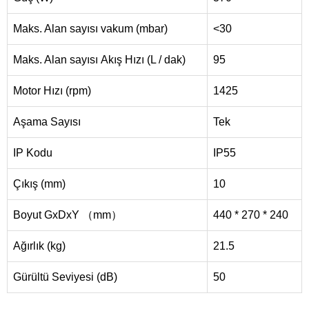
Maks. Alan sayısı vakum (mbar)
<30
Maks. Alan sayısı Akış Hızı (L / dak)
95
Motor Hızı (rpm)
1425
Aşama Sayısı
Tek
IP Kodu
IP55
Çıkış (mm)
10
Boyut GxDxY （mm）
440 * 270 * 240
Ağırlık (kg)
21.5
Gürültü Seviyesi (dB)
50