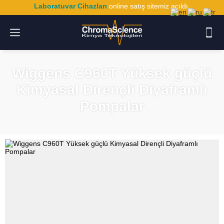
Laboratuvar Cihazları
online satış sitemiz açıldı.
Wiggens C960T Yüksek güçlü
Kimyasal Dirençli Diyaframlı
Pompalar