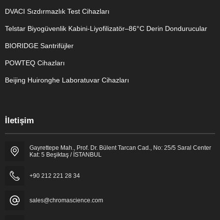
DVACI Sızdırmazlık Test Cihazları
Telstar Biyogüvenlik Kabini-Liyofilizatör–86°C Derin Dondurucular
BIORIDGE Santrifüjler
POWTEQ Cihazları
Beijing Huironghe Laboratuvar Cihazları
Genel Laboratuvar Cihazları
İletişim
Grubu
Gayrettepe Mah., Prof. Dr. Bülent Tarcan Cad., No: 25/5 Saral Center
Kat: 5 Beşiktaş / İSTANBUL
+90 212 221 28 34
sales@chromascience.com
Cevap Yaz