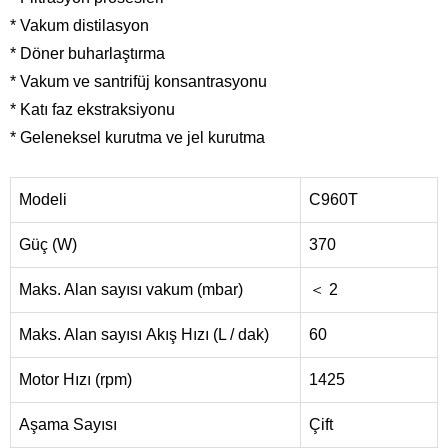
* Vakum distilasyon
* Döner buharlaştırma
* Vakum ve santrifüj konsantrasyonu
* Katı faz ekstraksiyonu
* Geleneksel kurutma ve jel kurutma
Modeli
C960T
Güç (W)
370
Maks. Alan sayısı vakum (mbar)
＜ 2
Maks. Alan sayısı Akış Hızı (L / dak)
60
Motor Hızı (rpm)
1425
Aşama Sayısı
Çift