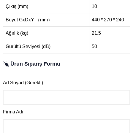
Çıkış (mm)
10
Boyut GxDxY （mm）
440 * 270 * 240
Ağırlık (kg)
21.5
Gürültü Seviyesi (dB)
50
Ürün Sipariş Formu
Ad Soyad (Gerekli)
Firma Adı