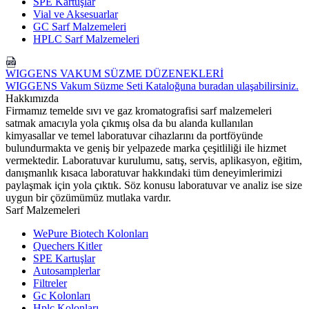
SPE Kartuşlar
Vial ve Aksesuarlar
GC Sarf Malzemeleri
HPLC Sarf Malzemeleri
WIGGENS VAKUM SÜZME DÜZENEKLERİ
WIGGENS Vakum Süzme Seti Kataloğuna buradan ulaşabilirsiniz.
Hakkımızda
Firmamız temelde sıvı ve gaz kromatografisi sarf malzemeleri
satmak amacıyla yola çıkmış olsa da bu alanda kullanılan
kimyasallar ve temel laboratuvar cihazlarını da portföyünde
bulundurmakta ve geniş bir yelpazede marka çeşitliliği ile hizmet
vermektedir. Laboratuvar kurulumu, satış, servis, aplikasyon, eğitim,
danışmanlık kısaca laboratuvar hakkındaki tüm deneyimlerimizi
paylaşmak için yola çıktık. Söz konusu laboratuvar ve analiz ise size
uygun bir çözümümüz mutlaka vardır.
Sarf Malzemeleri
WePure Biotech Kolonları
Quechers Kitler
SPE Kartuşlar
Autosamplerlar
Filtreler
Gc Kolonları
Hplc Kolonları