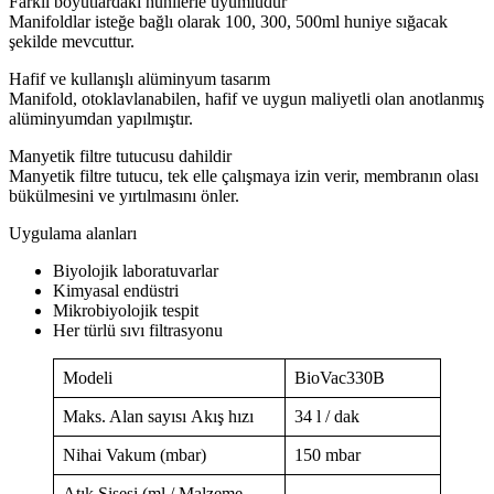
Farklı boyutlardaki hunilerle uyumludur
Manifoldlar isteğe bağlı olarak 100, 300, 500ml huniye sığacak
şekilde mevcuttur.
Hafif ve kullanışlı alüminyum tasarım
Manifold, otoklavlanabilen, hafif ve uygun maliyetli olan anotlanmış
alüminyumdan yapılmıştır.
Manyetik filtre tutucusu dahildir
Manyetik filtre tutucu, tek elle çalışmaya izin verir, membranın olası
bükülmesini ve yırtılmasını önler.
Uygulama alanları
Biyolojik laboratuvarlar
Kimyasal endüstri
Mikrobiyolojik tespit
Her türlü sıvı filtrasyonu
Modeli
BioVac330B
Maks. Alan sayısı Akış hızı
34 l / dak
Nihai Vakum (mbar)
150 mbar
Atık Şişesi (ml / Malzeme