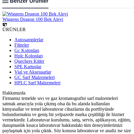
Benzer Ürünler
Wiggens Dragon 100 Bek Alevi
ÜRÜNLER
Autosamplerlar
Filtreler
Gc Kolonları
Hplc Kolonları
Quechers Kitler
SPE Kartuşlar
Vial ve Aksesuarlar
GC Sarf Malzemeleri
HPLC Sarf Malzemeleri
Hakkımızda
Firmamız temelde sıvı ve gaz kromatografisi sarf malzemeleri
satmak amacıyla yola çıkmış olsa da bu alanda kullanılan
kimyasallar ve temel laboratuvar cihazlarını da portföyünde
bulundurmakta ve geniş bir yelpazede marka çeşitliliği ile hizmet
vermektedir. Laboratuvar kurulumu, satış, servis, aplikasyon, eğitim,
danışmanlık kısaca laboratuvar hakkındaki tüm deneyimlerimizi
paylaşmak için yola çıktık. Söz konusu laboratuvar ve analiz ise size