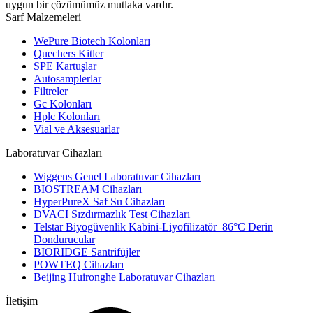
uygun bir çözümümüz mutlaka vardır.
Sarf Malzemeleri
WePure Biotech Kolonları
Quechers Kitler
SPE Kartuşlar
Autosamplerlar
Filtreler
Gc Kolonları
Hplc Kolonları
Vial ve Aksesuarlar
Laboratuvar Cihazları
Wiggens Genel Laboratuvar Cihazları
BIOSTREAM Cihazları
HyperPureX Saf Su Cihazları
DVACI Sızdırmazlık Test Cihazları
Telstar Biyogüvenlik Kabini-Liyofilizatör–86°C Derin
Dondurucular
BIORIDGE Santrifüjler
POWTEQ Cihazları
Beijing Huironghe Laboratuvar Cihazları
İletişim