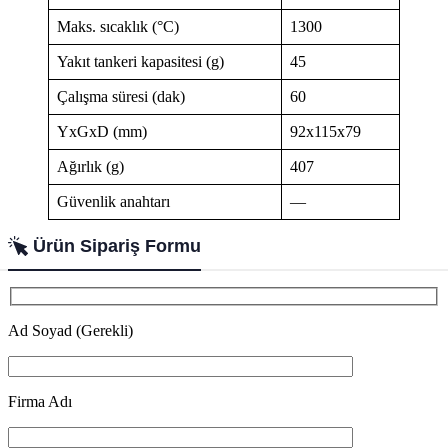
Maks. sıcaklık (°C)
1300
Yakıt tankeri kapasitesi (g)
45
Çalışma süresi (dak)
60
YxGxD (mm)
92x115x79
Ağırlık (g)
407
Güvenlik anahtarı
—
Ürün Sipariş Formu
Ad Soyad (Gerekli)
Firma Adı